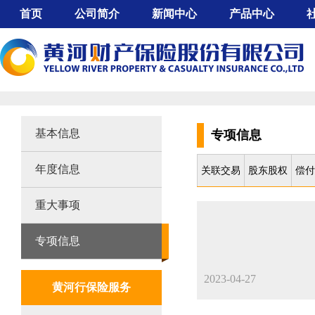
首页
公司简介
新闻中心
产品中心
公司概况
公司动态
工程保险
董事长致辞
行业动态
机动车辆保险
股东背景
采购公示
信用保证保险
组织架构
责任保险
企业文化
意外健康保险
基本信息
专项信息
经营特色
农业保险
年度信息
大事记
财产保险
关联交易
股东股权
偿付
服务网点
重大事项
公司证照
专项信息
2023-04-27
黄河行保险服务