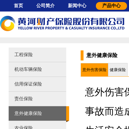
首页
公司简介
新闻中心
产品中心
公司概况
公司动态
工程保险
董事长致辞
行业动态
机动车辆保险
股东背景
采购公示
信用保证保险
组织架构
责任保险
企业文化
意外健康保险
工程保险
意外健康保险
经营特色
农业保险
机动车辆保险
大事记
财产保险
意外伤害保险
健康保险
服务网点
信用保证保险
公司证照
意外伤害
责任保险
事故而造
意外健康保险
农业保险