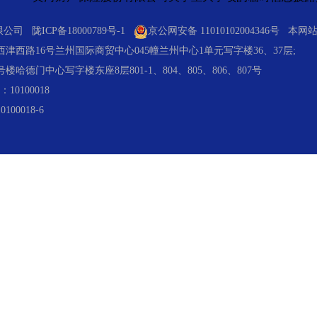
有限公司
陇ICP备18000789号-1
京公网安备 11010102004346号
本网站支
西路16号兰州国际商贸中心045幢兰州中心1单元写字楼36、37层;
德门中心写字楼东座8层801-1、804、805、806、807号
10100018
0018-6