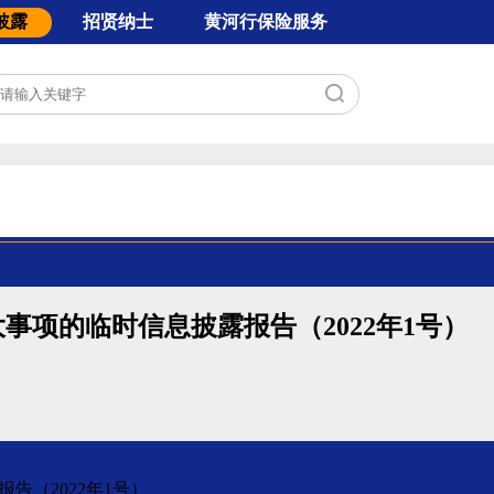
披露
招贤纳士
黄河行保险服务
息
自主查询
息
投保指引
项
服务承诺
息
电子保单验签
理赔服务
车险特色服务
欺诈举报
事项的临时信息披露报告（2022年1号）
（2022年1号）